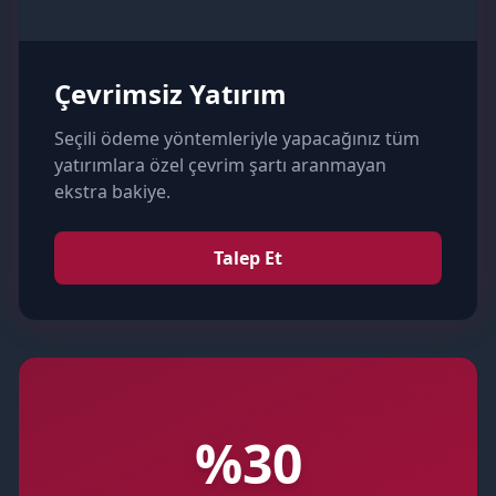
Çevrimsiz Yatırım
Seçili ödeme yöntemleriyle yapacağınız tüm
yatırımlara özel çevrim şartı aranmayan
ekstra bakiye.
Talep Et
%30