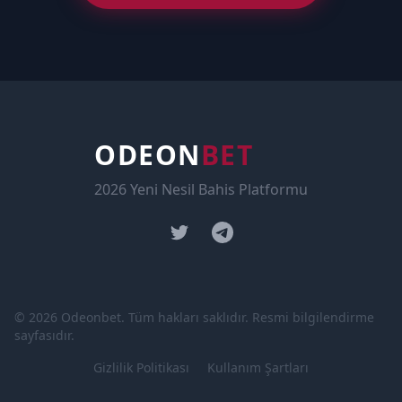
ODEON
BET
2026 Yeni Nesil Bahis Platformu
Twitter
Telegram
© 2026 Odeonbet. Tüm hakları saklıdır. Resmi bilgilendirme
sayfasıdır.
Gizlilik Politikası
Kullanım Şartları