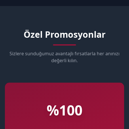
Özel Promosyonlar
Sizlere sunduğumuz avantajlı fırsatlarla her anınızı
değerli kılın.
%100