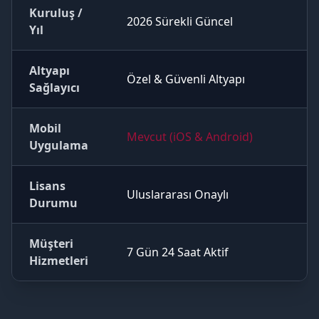
Kuruluş /
2026 Sürekli Güncel
Yıl
Altyapı
Özel & Güvenli Altyapı
Sağlayıcı
Mobil
Mevcut (iOS & Android)
Uygulama
Lisans
Uluslararası Onaylı
Durumu
Müşteri
7 Gün 24 Saat Aktif
Hizmetleri