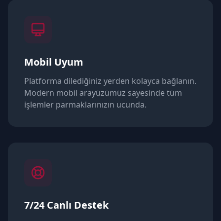
Mobil Uyum
Platforma dilediğiniz yerden kolayca bağlanın.
Modern mobil arayüzümüz sayesinde tüm
işlemler parmaklarınızın ucunda.
7/24 Canlı Destek