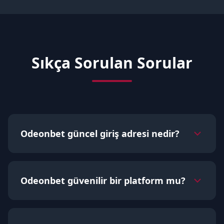
Sıkça Sorulan Sorular
Odeonbet güncel giriş adresi nedir?
Odeonbet güvenilir bir platform mu?