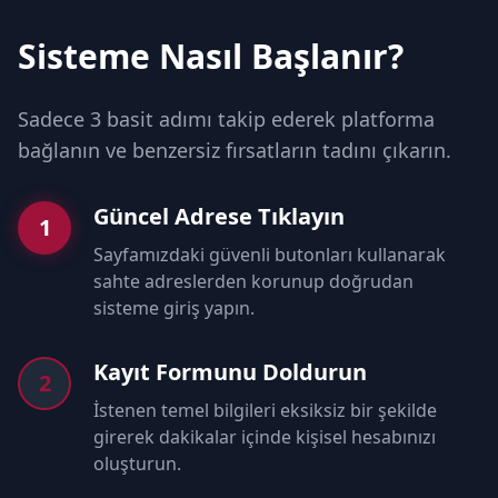
Sisteme Nasıl Başlanır?
Sadece 3 basit adımı takip ederek platforma
bağlanın ve benzersiz fırsatların tadını çıkarın.
Güncel Adrese Tıklayın
1
Sayfamızdaki güvenli butonları kullanarak
sahte adreslerden korunup doğrudan
sisteme giriş yapın.
Kayıt Formunu Doldurun
2
İstenen temel bilgileri eksiksiz bir şekilde
girerek dakikalar içinde kişisel hesabınızı
oluşturun.