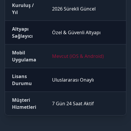
Kuruluş /
2026 Sürekli Güncel
Yıl
Altyapı
Özel & Güvenli Altyapı
Sağlayıcı
Mobil
Mevcut (iOS & Android)
Uygulama
Lisans
Uluslararası Onaylı
Durumu
Müşteri
7 Gün 24 Saat Aktif
Hizmetleri