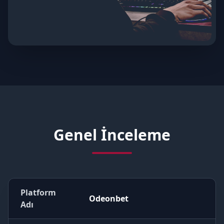
Genel İnceleme
Platform
Odeonbet
Adı