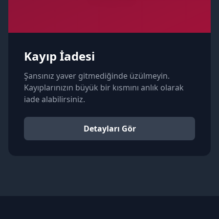
Kayıp İadesi
Şansınız yaver gitmediğinde üzülmeyin.
Kayıplarınızın büyük bir kısmını anlık olarak
iade alabilirsiniz.
Detayları Gör