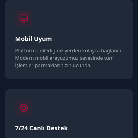
Mobil Uyum
Platforma dilediğiniz yerden kolayca bağlanın.
Modern mobil arayüzümüz sayesinde tüm
işlemler parmaklarınızın ucunda.
7/24 Canlı Destek