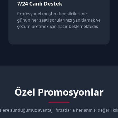
7/24 Canlı Destek
Profesyonel müşteri temsilcilerimiz
günün her saati sorularınızı yanıtlamak ve
çözüm üretmek için hazır beklemektedir.
Özel Promosyonlar
zlere sunduğumuz avantajlı fırsatlarla her anınızı değerli kıl