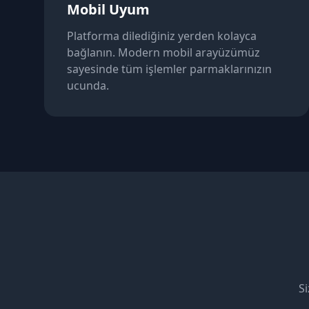
Mobil Uyum
Platforma dilediğiniz yerden kolayca
bağlanın. Modern mobil arayüzümüz
sayesinde tüm işlemler parmaklarınızın
ucunda.
Si