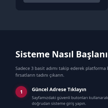
Sisteme Nasıl Başlanı
Sadece 3 basit adımı takip ederek platforma 
fırsatların tadını çıkarın.
Güncel Adrese Tıklayın
1
Sayfamızdaki güvenli butonları kullanara
doğrudan sisteme giriş yapın.