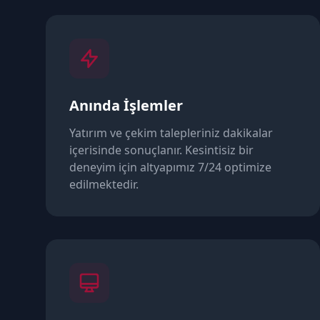
Anında İşlemler
Yatırım ve çekim talepleriniz dakikalar
içerisinde sonuçlanır. Kesintisiz bir
deneyim için altyapımız 7/24 optimize
edilmektedir.