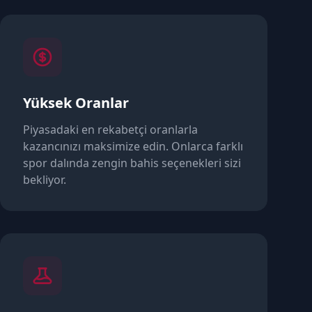
Yüksek Oranlar
Piyasadaki en rekabetçi oranlarla
kazancınızı maksimize edin. Onlarca farklı
spor dalında zengin bahis seçenekleri sizi
bekliyor.