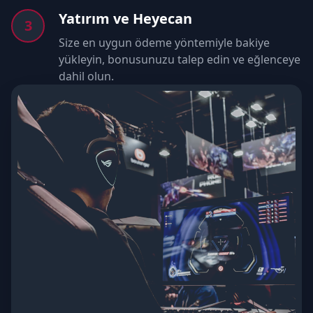
Yatırım ve Heyecan
3
Size en uygun ödeme yöntemiyle bakiye
yükleyin, bonusunuzu talep edin ve eğlenceye
dahil olun.