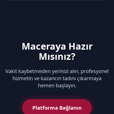
Maceraya Hazır
Mısınız?
Vakit kaybetmeden yerinizi alın, profesyonel
hizmetin ve kazancın tadını çıkarmaya
hemen başlayın.
Platforma Bağlanın