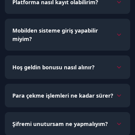
Platforma nasıl kayıt olabilirim?
Mobilden sisteme giriş yapabilir
miyim?
Hoş geldin bonusu nasıl alınır?
Para çekme işlemleri ne kadar sürer?
Şifremi unutursam ne yapmalıyım?