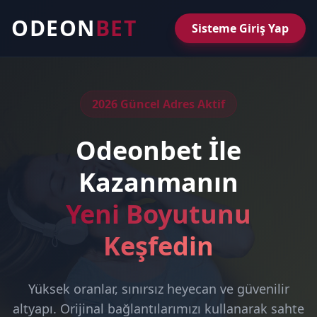
ODEON
BET
Sisteme Giriş Yap
2026 Güncel Adres Aktif
Odeonbet İle
Kazanmanın
Yeni Boyutunu
Keşfedin
Yüksek oranlar, sınırsız heyecan ve güvenilir
altyapı. Orijinal bağlantılarımızı kullanarak sahte