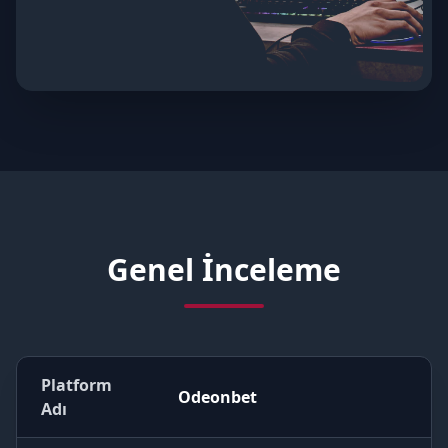
Genel İnceleme
Platform
Odeonbet
Adı