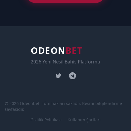
ODEON
BET
2026 Yeni Nesil Bahis Platformu
Twitter
Telegram
© 2026 Odeonbet. Tüm hakları saklıdır. Resmi bilgilendirme
sayfasıdır.
Gizlilik Politikası
Kullanım Şartları