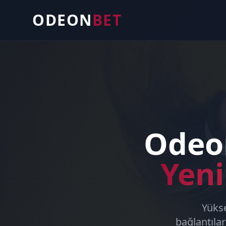
ODEON
BET
Odeo
Yeni
Yükse
bağlantıla