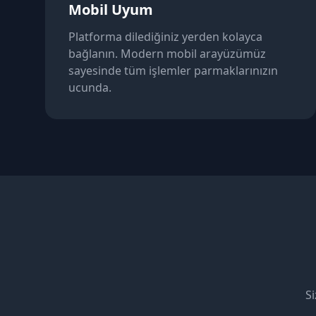
Mobil Uyum
Platforma dilediğiniz yerden kolayca
bağlanın. Modern mobil arayüzümüz
sayesinde tüm işlemler parmaklarınızın
ucunda.
Si