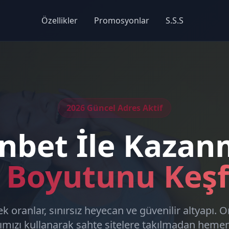
Özellikler
Promosyonlar
S.S.S
2026 Güncel Adres Aktif
nbet İle Kazan
 Boyutunu Keş
k oranlar, sınırsız heyecan ve güvenilir altyapı. Or
rımızı kullanarak sahte sitelere takılmadan heme