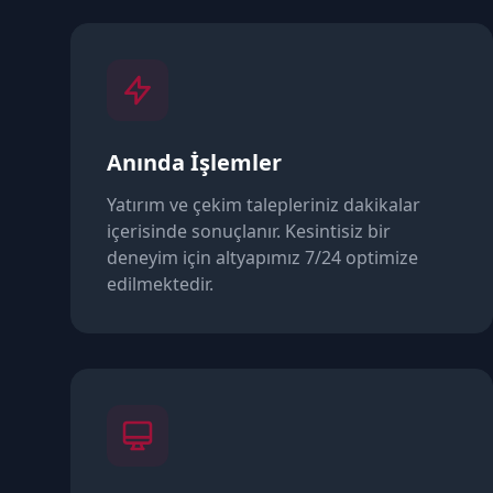
Anında İşlemler
Yatırım ve çekim talepleriniz dakikalar
içerisinde sonuçlanır. Kesintisiz bir
deneyim için altyapımız 7/24 optimize
edilmektedir.