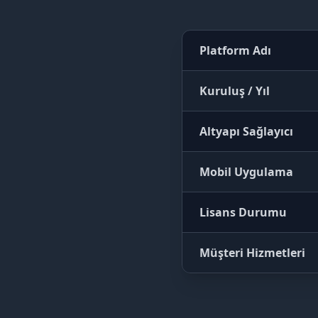
Platform Adı
Kuruluş / Yıl
Altyapı Sağlayıcı
Mobil Uygulama
Lisans Durumu
Müşteri Hizmetleri