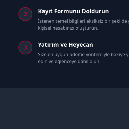
Kayıt Formunu Doldurun
2
İstenen temel bilgileri eksiksiz bir şekilde
kişisel hesabınızı oluşturun.
Yatırım ve Heyecan
3
Size en uygun ödeme yöntemiyle bakiye y
edin ve eğlenceye dahil olun.