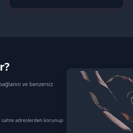
r?
bağlanın ve benzersiz
k sahte adreslerden korunup