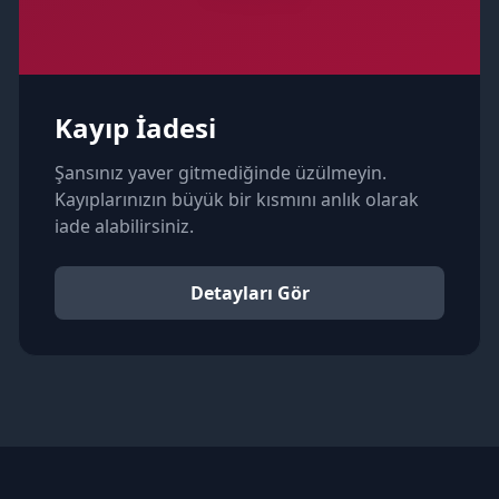
Kayıp İadesi
Şansınız yaver gitmediğinde üzülmeyin.
Kayıplarınızın büyük bir kısmını anlık olarak
iade alabilirsiniz.
Detayları Gör