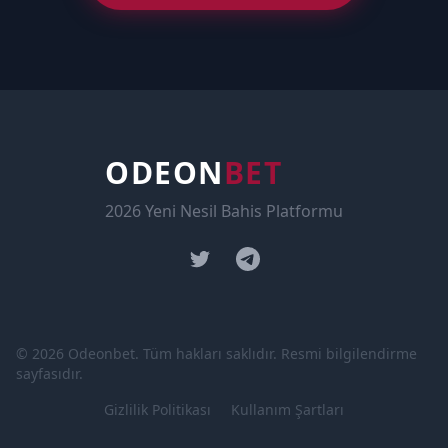
ODEON
BET
2026 Yeni Nesil Bahis Platformu
Twitter
Telegram
© 2026 Odeonbet. Tüm hakları saklıdır. Resmi bilgilendirme
sayfasıdır.
Gizlilik Politikası
Kullanım Şartları