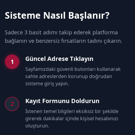
Sisteme Nasıl Başlanır?
Sadece 3 basit adımı takip ederek platforma
bağlanın ve benzersiz fırsatların tadını çıkarın.
Güncel Adrese Tıklayın
1
Sayfamızdaki güvenli butonları kullanarak
sahte adreslerden korunup doğrudan
sisteme giriş yapın.
Kayıt Formunu Doldurun
2
İstenen temel bilgileri eksiksiz bir şekilde
girerek dakikalar içinde kişisel hesabınızı
oluşturun.