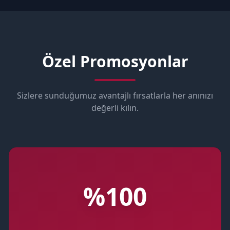
Özel Promosyonlar
Sizlere sunduğumuz avantajlı fırsatlarla her anınızı
değerli kılın.
%100