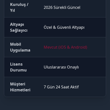
Kuruluş /
2026 Sürekli Güncel
Yıl
Altyapı
Özel & Güvenli Altyapı
Sağlayıcı
Mobil
Mevcut (iOS & Android)
Uygulama
Lisans
Uluslararası Onaylı
Durumu
Müşteri
7 Gün 24 Saat Aktif
Hizmetleri