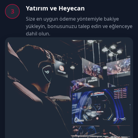
Yatırım ve Heyecan
3
Size en uygun ödeme yöntemiyle bakiye
yükleyin, bonusunuzu talep edin ve eğlenceye
dahil olun.