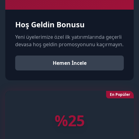
Hoş Geldin Bonusu
Yeni üyelerimize özel ilk yatırımlarında geçerli
devasa hoş geldin promosyonunu kaçırmayın.
Hemen İncele
En Popüler
%25