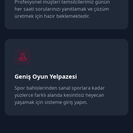
Profesyonel müşteri temsilcilerimiz günün
her saati sorularınızı yanıtlamak ve çözüm
üretmek için hazır beklemektedir.
Geniş Oyun Yelpazesi
Spor bahislerinden sanal sporlara kadar
yüzlerce farklı alanda kesintisiz heyecan
yaşamak için sisteme giriş yapın.