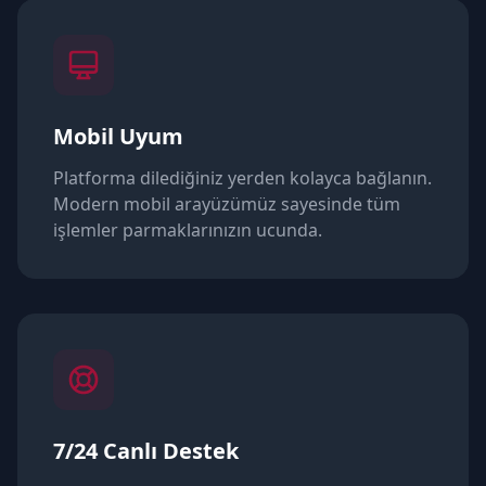
Mobil Uyum
Platforma dilediğiniz yerden kolayca bağlanın.
Modern mobil arayüzümüz sayesinde tüm
işlemler parmaklarınızın ucunda.
7/24 Canlı Destek