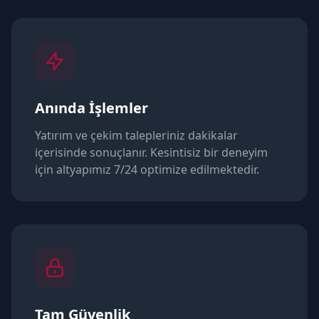
Anında İşlemler
Yatırım ve çekim talepleriniz dakikalar
içerisinde sonuçlanır. Kesintisiz bir deneyim
için altyapımız 7/24 optimize edilmektedir.
Tam Güvenlik