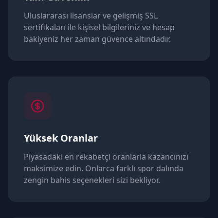
Uluslararası lisanslar ve gelişmiş SSL
sertifikaları ile kişisel bilgileriniz ve hesap
bakiyeniz her zaman güvence altındadır.
Yüksek Oranlar
Piyasadaki en rekabetçi oranlarla kazancınızı
maksimize edin. Onlarca farklı spor dalında
zengin bahis seçenekleri sizi bekliyor.