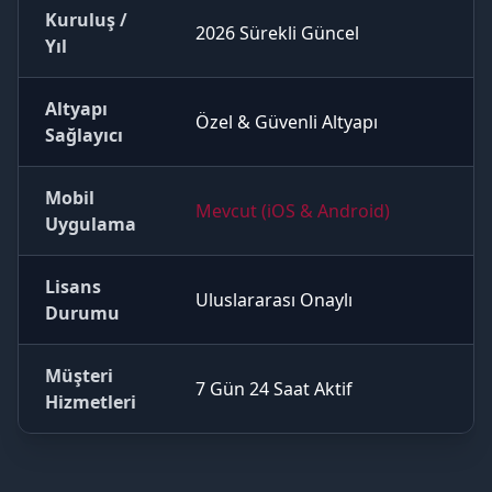
Kuruluş /
2026 Sürekli Güncel
Yıl
Altyapı
Özel & Güvenli Altyapı
Sağlayıcı
Mobil
Mevcut (iOS & Android)
Uygulama
Lisans
Uluslararası Onaylı
Durumu
Müşteri
7 Gün 24 Saat Aktif
Hizmetleri