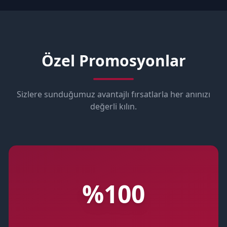
Özel Promosyonlar
Sizlere sunduğumuz avantajlı fırsatlarla her anınızı
değerli kılın.
%100