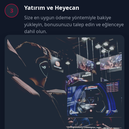
Yatırım ve Heyecan
3
Size en uygun ödeme yöntemiyle bakiye
yükleyin, bonusunuzu talep edin ve eğlenceye
dahil olun.