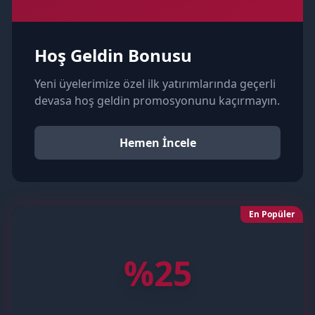
Hoş Geldin Bonusu
Yeni üyelerimize özel ilk yatırımlarında geçerli
devasa hoş geldin promosyonunu kaçırmayın.
Hemen İncele
En Popüler
%25