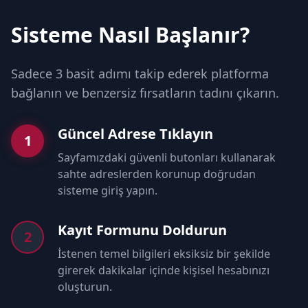
Sisteme Nasıl Başlanır?
Sadece 3 basit adımı takip ederek platforma
bağlanın ve benzersiz fırsatların tadını çıkarın.
Güncel Adrese Tıklayın
1
Sayfamızdaki güvenli butonları kullanarak
sahte adreslerden korunup doğrudan
sisteme giriş yapın.
Kayıt Formunu Doldurun
2
İstenen temel bilgileri eksiksiz bir şekilde
girerek dakikalar içinde kişisel hesabınızı
oluşturun.