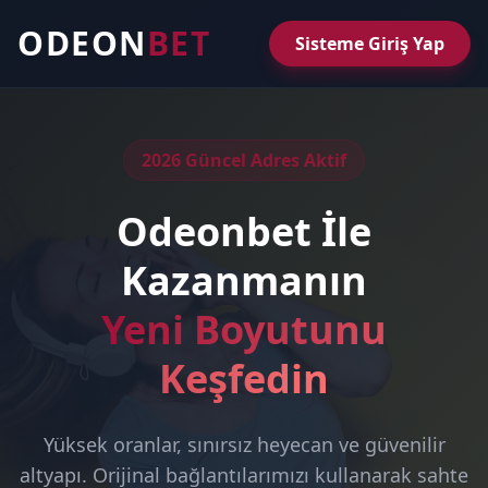
ODEON
BET
Sisteme Giriş Yap
2026 Güncel Adres Aktif
Odeonbet İle
Kazanmanın
Yeni Boyutunu
Keşfedin
Yüksek oranlar, sınırsız heyecan ve güvenilir
altyapı. Orijinal bağlantılarımızı kullanarak sahte