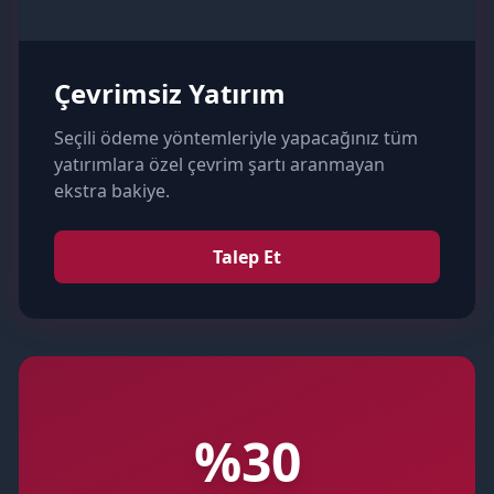
Çevrimsiz Yatırım
Seçili ödeme yöntemleriyle yapacağınız tüm
yatırımlara özel çevrim şartı aranmayan
ekstra bakiye.
Talep Et
%30