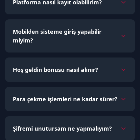
Platforma nasıl kayıt olabilirim?
Mobilden sisteme giriş yapabilir
miyim?
Hoş geldin bonusu nasıl alınır?
Para çekme işlemleri ne kadar sürer?
Şifremi unutursam ne yapmalıyım?