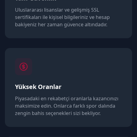
Uluslararası lisanslar ve gelişmiş SSL
sertifikaları ile kişisel bilgileriniz ve hesap
bakiyeniz her zaman güvence altındadır.
Yüksek Oranlar
Piyasadaki en rekabetçi oranlarla kazancınızı
maksimize edin. Onlarca farklı spor dalında
zengin bahis seçenekleri sizi bekliyor.