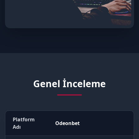
Genel İnceleme
Platform
Odeonbet
Adı