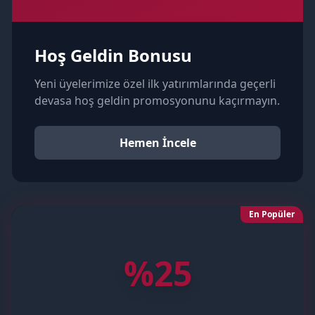
Hoş Geldin Bonusu
Yeni üyelerimize özel ilk yatırımlarında geçerli
devasa hoş geldin promosyonunu kaçırmayın.
Hemen İncele
En Popüler
%25