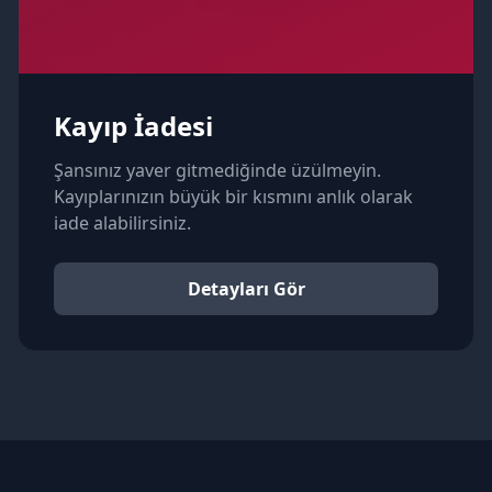
Kayıp İadesi
Şansınız yaver gitmediğinde üzülmeyin.
Kayıplarınızın büyük bir kısmını anlık olarak
iade alabilirsiniz.
Detayları Gör