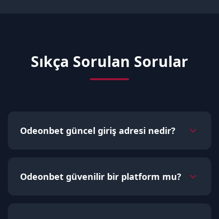
Sıkça Sorulan Sorular
Odeonbet güncel giriş adresi nedir?
Odeonbet güvenilir bir platform mu?