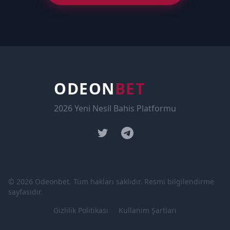
ODEON
BET
2026 Yeni Nesil Bahis Platformu
Twitter
Telegram
© 2026 Odeonbet. Tüm hakları saklıdır. Resmi bilgilendirme
sayfasıdır.
Gizlilik Politikası
Kullanım Şartları