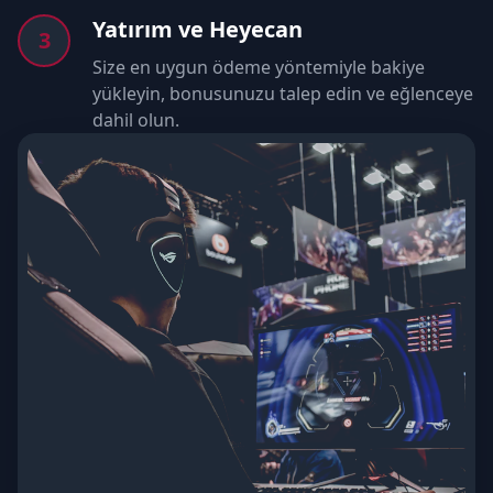
Yatırım ve Heyecan
3
Size en uygun ödeme yöntemiyle bakiye
yükleyin, bonusunuzu talep edin ve eğlenceye
dahil olun.