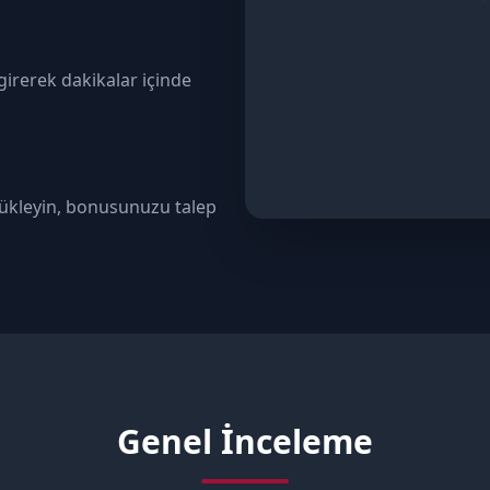
 girerek dakikalar içinde
ükleyin, bonusunuzu talep
Genel İnceleme