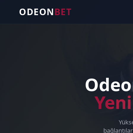
ODEON
BET
Odeo
Yeni
Yükse
bağlantıla