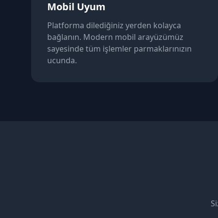
Mobil Uyum
Platforma dilediğiniz yerden kolayca
bağlanın. Modern mobil arayüzümüz
sayesinde tüm işlemler parmaklarınızın
ucunda.
Si