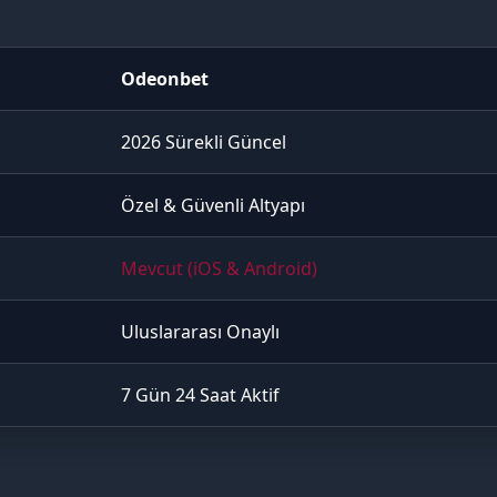
Odeonbet
2026 Sürekli Güncel
Özel & Güvenli Altyapı
Mevcut (iOS & Android)
Uluslararası Onaylı
7 Gün 24 Saat Aktif