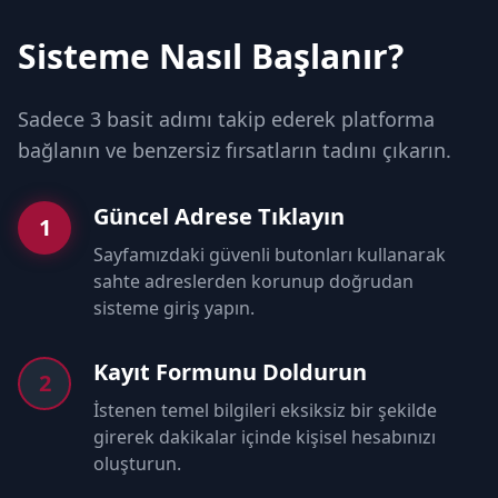
Sisteme Nasıl Başlanır?
Sadece 3 basit adımı takip ederek platforma
bağlanın ve benzersiz fırsatların tadını çıkarın.
Güncel Adrese Tıklayın
1
Sayfamızdaki güvenli butonları kullanarak
sahte adreslerden korunup doğrudan
sisteme giriş yapın.
Kayıt Formunu Doldurun
2
İstenen temel bilgileri eksiksiz bir şekilde
girerek dakikalar içinde kişisel hesabınızı
oluşturun.