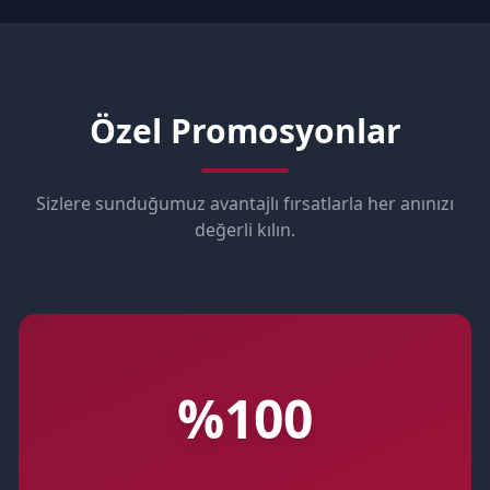
Özel Promosyonlar
Sizlere sunduğumuz avantajlı fırsatlarla her anınızı
değerli kılın.
%100