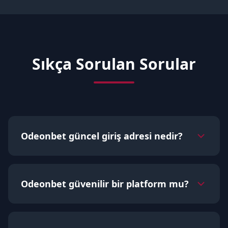
Sıkça Sorulan Sorular
Odeonbet güncel giriş adresi nedir?
Odeonbet güvenilir bir platform mu?