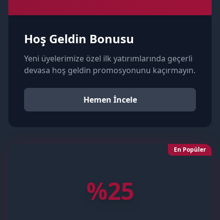
Hoş Geldin Bonusu
Yeni üyelerimize özel ilk yatırımlarında geçerli
devasa hoş geldin promosyonunu kaçırmayın.
Hemen İncele
En Popüler
%25