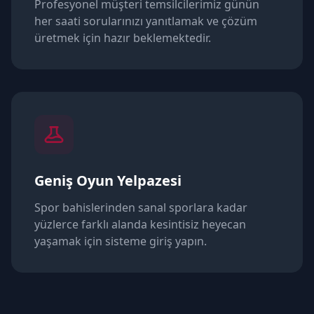
Profesyonel müşteri temsilcilerimiz günün
her saati sorularınızı yanıtlamak ve çözüm
üretmek için hazır beklemektedir.
Geniş Oyun Yelpazesi
Spor bahislerinden sanal sporlara kadar
yüzlerce farklı alanda kesintisiz heyecan
yaşamak için sisteme giriş yapın.