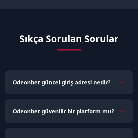
Sıkça Sorulan Sorular
Odeonbet güncel giriş adresi nedir?
Odeonbet güvenilir bir platform mu?