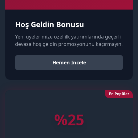
Hoş Geldin Bonusu
Yeni üyelerimize özel ilk yatırımlarında geçerli
devasa hoş geldin promosyonunu kaçırmayın.
Hemen İncele
En Popüler
%25