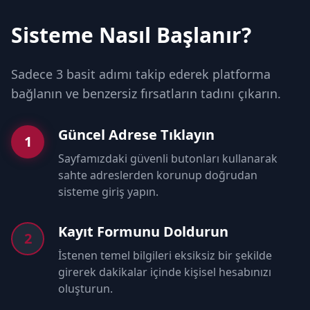
Sisteme Nasıl Başlanır?
Sadece 3 basit adımı takip ederek platforma
bağlanın ve benzersiz fırsatların tadını çıkarın.
Güncel Adrese Tıklayın
1
Sayfamızdaki güvenli butonları kullanarak
sahte adreslerden korunup doğrudan
sisteme giriş yapın.
Kayıt Formunu Doldurun
2
İstenen temel bilgileri eksiksiz bir şekilde
girerek dakikalar içinde kişisel hesabınızı
oluşturun.