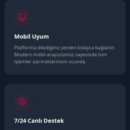
Mobil Uyum
Platforma dilediğiniz yerden kolayca bağlanın.
Modern mobil arayüzümüz sayesinde tüm
işlemler parmaklarınızın ucunda.
7/24 Canlı Destek