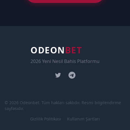
ODEON
BET
2026 Yeni Nesil Bahis Platformu
Twitter
Telegram
© 2026 Odeonbet. Tüm hakları saklıdır. Resmi bilgilendirme
sayfasıdır.
Gizlilik Politikası
Kullanım Şartları