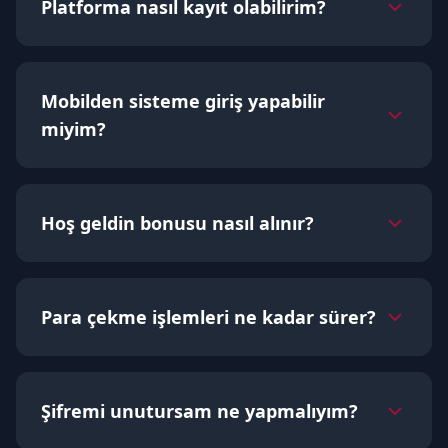
Platforma nasıl kayıt olabilirim?
Mobilden sisteme giriş yapabilir
miyim?
Hoş geldin bonusu nasıl alınır?
Para çekme işlemleri ne kadar sürer?
Şifremi unutursam ne yapmalıyım?