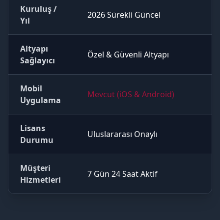
Kuruluş /
2026 Sürekli Güncel
Yıl
Altyapı
Özel & Güvenli Altyapı
Sağlayıcı
Mobil
Mevcut (iOS & Android)
Uygulama
Lisans
Uluslararası Onaylı
Durumu
Müşteri
7 Gün 24 Saat Aktif
Hizmetleri