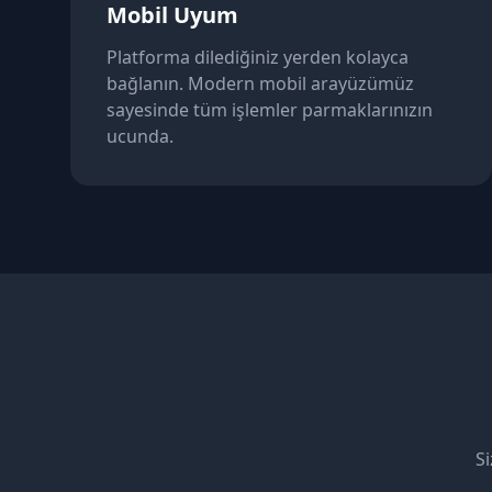
Mobil Uyum
Platforma dilediğiniz yerden kolayca
bağlanın. Modern mobil arayüzümüz
sayesinde tüm işlemler parmaklarınızın
ucunda.
Si