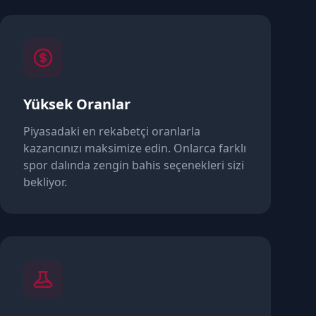
Yüksek Oranlar
Piyasadaki en rekabetçi oranlarla
kazancınızı maksimize edin. Onlarca farklı
spor dalında zengin bahis seçenekleri sizi
bekliyor.