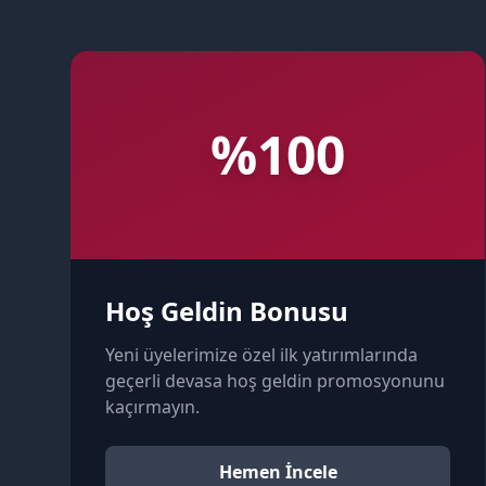
%100
Hoş Geldin Bonusu
Yeni üyelerimize özel ilk yatırımlarında
geçerli devasa hoş geldin promosyonunu
kaçırmayın.
Hemen İncele