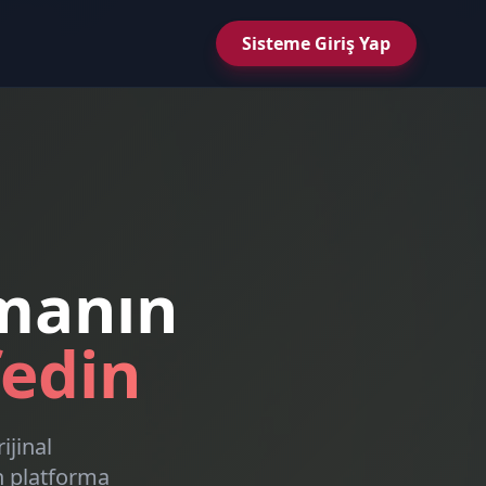
Sisteme Giriş Yap
manın
fedin
ijinal
n platforma