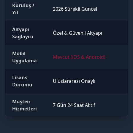
Kuruluş /
2026 Sürekli Güncel
Yıl
Altyapı
Özel & Güvenli Altyapı
Sağlayıcı
Mobil
Mevcut (iOS & Android)
Uygulama
Lisans
Uluslararası Onaylı
Durumu
Müşteri
7 Gün 24 Saat Aktif
Hizmetleri