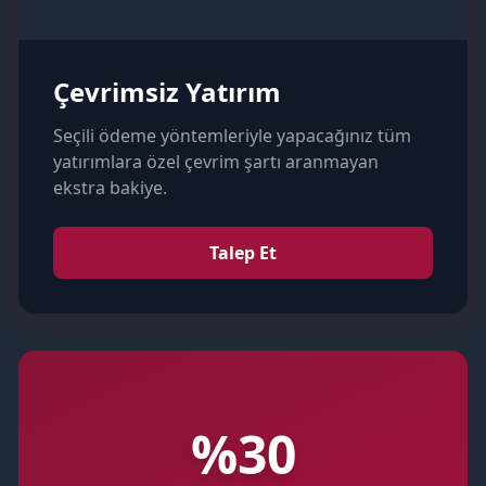
Çevrimsiz Yatırım
Seçili ödeme yöntemleriyle yapacağınız tüm
yatırımlara özel çevrim şartı aranmayan
ekstra bakiye.
Talep Et
%30