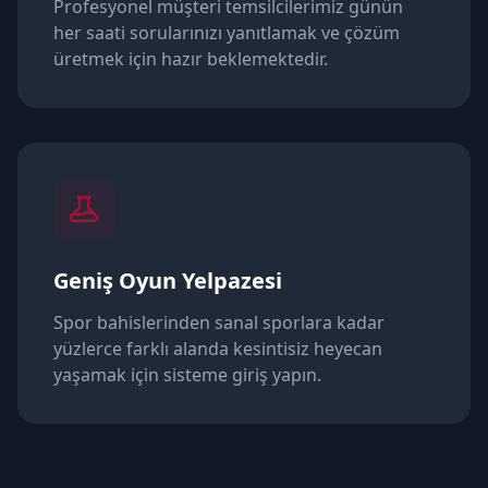
Profesyonel müşteri temsilcilerimiz günün
her saati sorularınızı yanıtlamak ve çözüm
üretmek için hazır beklemektedir.
Geniş Oyun Yelpazesi
Spor bahislerinden sanal sporlara kadar
yüzlerce farklı alanda kesintisiz heyecan
yaşamak için sisteme giriş yapın.