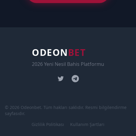
ODEON
BET
2026 Yeni Nesil Bahis Platformu
Twitter
Telegram
© 2026 Odeonbet. Tüm hakları saklıdır. Resmi bilgilendirme
sayfasıdır.
Gizlilik Politikası
Kullanım Şartları