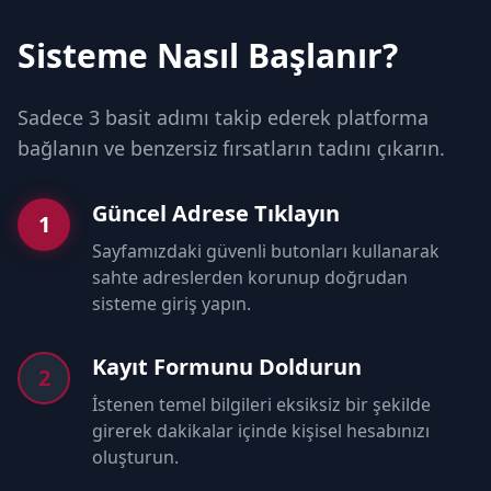
Sisteme Nasıl Başlanır?
Sadece 3 basit adımı takip ederek platforma
bağlanın ve benzersiz fırsatların tadını çıkarın.
Güncel Adrese Tıklayın
1
Sayfamızdaki güvenli butonları kullanarak
sahte adreslerden korunup doğrudan
sisteme giriş yapın.
Kayıt Formunu Doldurun
2
İstenen temel bilgileri eksiksiz bir şekilde
girerek dakikalar içinde kişisel hesabınızı
oluşturun.