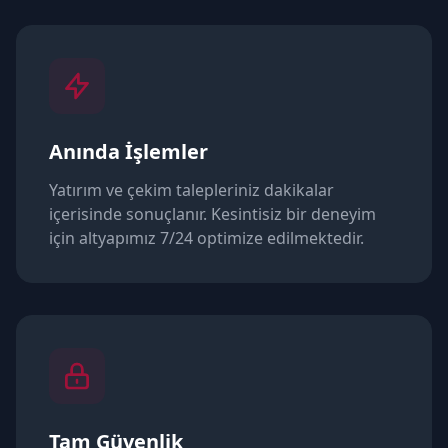
Anında İşlemler
Yatırım ve çekim talepleriniz dakikalar
içerisinde sonuçlanır. Kesintisiz bir deneyim
için altyapımız 7/24 optimize edilmektedir.
Tam Güvenlik