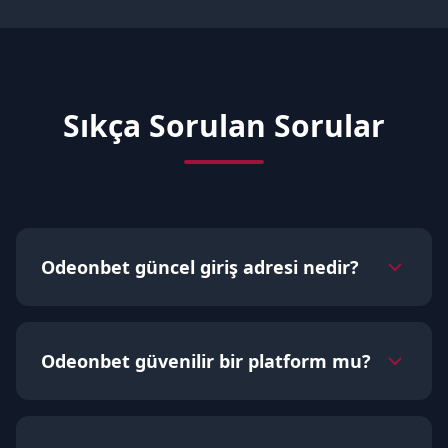
Sıkça Sorulan Sorular
Odeonbet güncel giriş adresi nedir?
Odeonbet güvenilir bir platform mu?