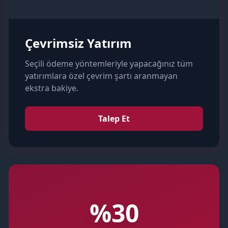
Çevrimsiz Yatırım
Seçili ödeme yöntemleriyle yapacağınız tüm
yatırımlara özel çevrim şartı aranmayan
ekstra bakiye.
Talep Et
%30