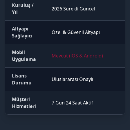
Kuruluş /
2026 Sürekli Güncel
Yıl
Altyapı
Özel & Güvenli Altyapı
Sağlayıcı
Mobil
Mevcut (iOS & Android)
Uygulama
Lisans
Uluslararası Onaylı
Durumu
Müşteri
7 Gün 24 Saat Aktif
Hizmetleri