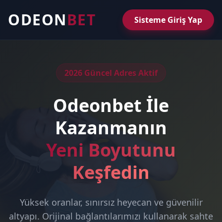
ODEON
BET
Sisteme Giriş Yap
2026 Güncel Adres Aktif
Odeonbet İle
Kazanmanın
Yeni Boyutunu
Keşfedin
Yüksek oranlar, sınırsız heyecan ve güvenilir
altyapı. Orijinal bağlantılarımızı kullanarak sahte