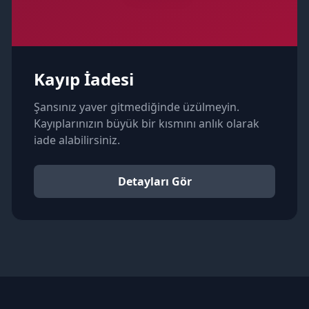
Kayıp İadesi
Şansınız yaver gitmediğinde üzülmeyin.
Kayıplarınızın büyük bir kısmını anlık olarak
iade alabilirsiniz.
Detayları Gör