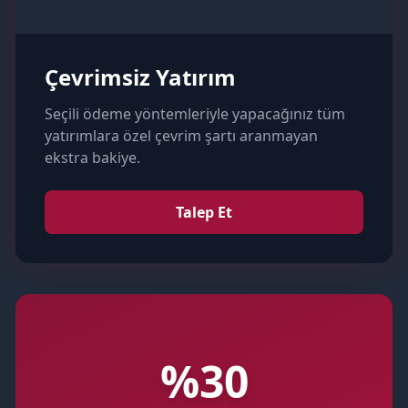
Çevrimsiz Yatırım
Seçili ödeme yöntemleriyle yapacağınız tüm
yatırımlara özel çevrim şartı aranmayan
ekstra bakiye.
Talep Et
%30