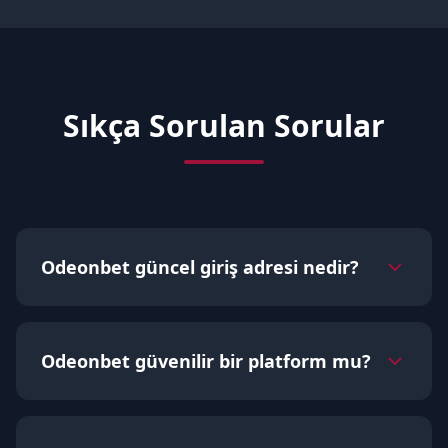
Sıkça Sorulan Sorular
Odeonbet güncel giriş adresi nedir?
Odeonbet güvenilir bir platform mu?