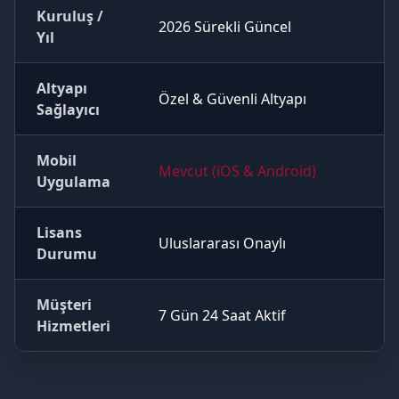
Kuruluş /
2026 Sürekli Güncel
Yıl
Altyapı
Özel & Güvenli Altyapı
Sağlayıcı
Mobil
Mevcut (iOS & Android)
Uygulama
Lisans
Uluslararası Onaylı
Durumu
Müşteri
7 Gün 24 Saat Aktif
Hizmetleri