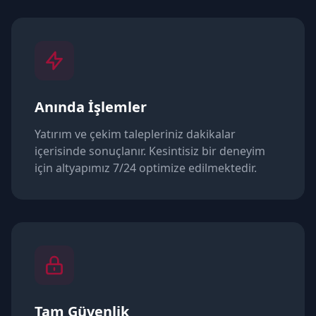
Anında İşlemler
Yatırım ve çekim talepleriniz dakikalar
içerisinde sonuçlanır. Kesintisiz bir deneyim
için altyapımız 7/24 optimize edilmektedir.
Tam Güvenlik