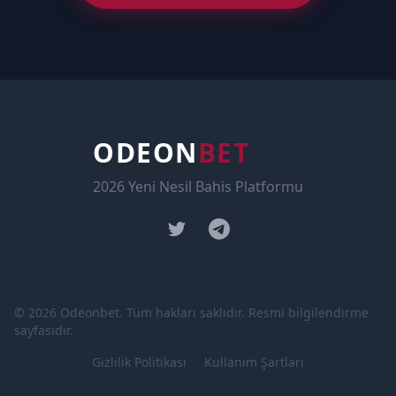
ODEON
BET
2026 Yeni Nesil Bahis Platformu
Twitter
Telegram
© 2026 Odeonbet. Tüm hakları saklıdır. Resmi bilgilendirme
sayfasıdır.
Gizlilik Politikası
Kullanım Şartları