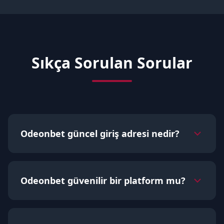
Sıkça Sorulan Sorular
Odeonbet güncel giriş adresi nedir?
Odeonbet güvenilir bir platform mu?