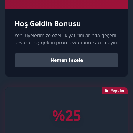
Hoş Geldin Bonusu
Yeni üyelerimize özel ilk yatırımlarında geçerli
devasa hoş geldin promosyonunu kaçırmayın.
Hemen İncele
En Popüler
%25