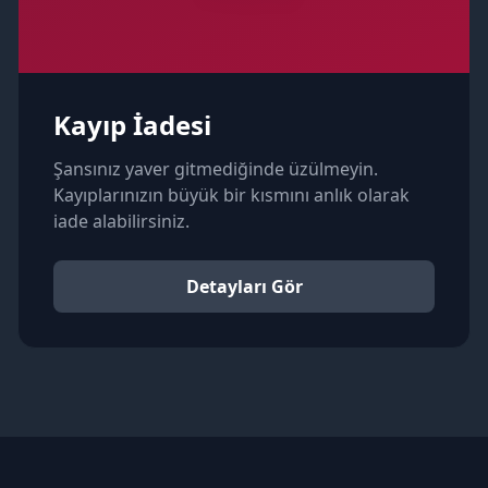
Kayıp İadesi
Şansınız yaver gitmediğinde üzülmeyin.
Kayıplarınızın büyük bir kısmını anlık olarak
iade alabilirsiniz.
Detayları Gör