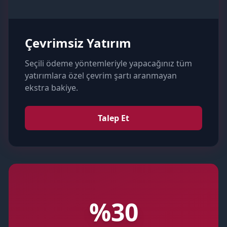
Çevrimsiz Yatırım
Seçili ödeme yöntemleriyle yapacağınız tüm
yatırımlara özel çevrim şartı aranmayan
ekstra bakiye.
Talep Et
%30