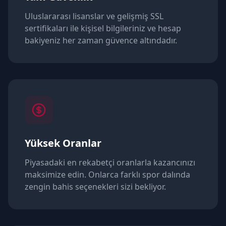
Uluslararası lisanslar ve gelişmiş SSL
sertifikaları ile kişisel bilgileriniz ve hesap
bakiyeniz her zaman güvence altındadır.
Yüksek Oranlar
Piyasadaki en rekabetçi oranlarla kazancınızı
maksimize edin. Onlarca farklı spor dalında
zengin bahis seçenekleri sizi bekliyor.