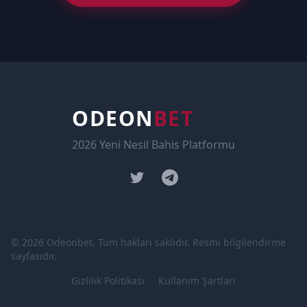
ODEON
BET
2026 Yeni Nesil Bahis Platformu
Twitter
Telegram
© 2026 Odeonbet. Tüm hakları saklıdır. Resmi bilgilendirme
sayfasıdır.
Gizlilik Politikası
Kullanım Şartları