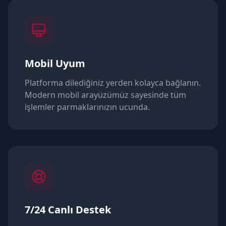
Mobil Uyum
Platforma dilediğiniz yerden kolayca bağlanın.
Modern mobil arayüzümüz sayesinde tüm
işlemler parmaklarınızın ucunda.
7/24 Canlı Destek