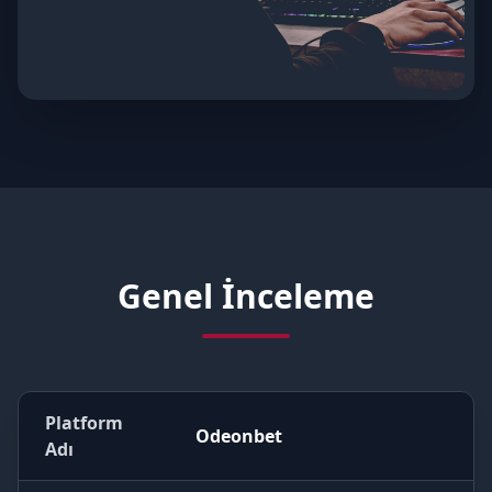
Genel İnceleme
Platform
Odeonbet
Adı