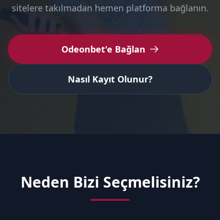
sitelere takılmadan hemen platforma bağlanın.
Odeonbet'e Bağlan
Nasıl Kayıt Olunur?
Neden Bizi Seçmelisiniz?