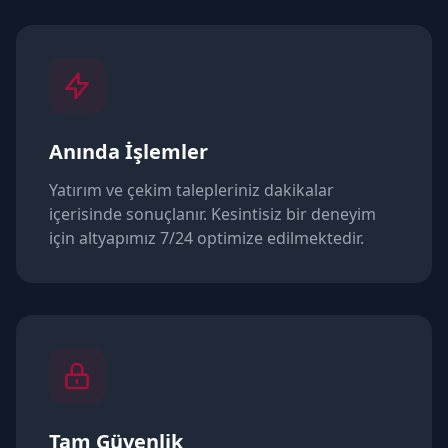
Anında İşlemler
Yatırım ve çekim talepleriniz dakikalar
içerisinde sonuçlanır. Kesintisiz bir deneyim
için altyapımız 7/24 optimize edilmektedir.
Tam Güvenlik