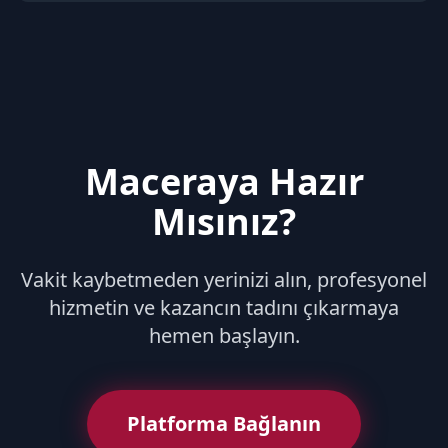
Maceraya Hazır
Mısınız?
Vakit kaybetmeden yerinizi alın, profesyonel
hizmetin ve kazancın tadını çıkarmaya
hemen başlayın.
Platforma Bağlanın