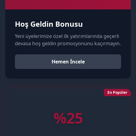
Hoş Geldin Bonusu
Yeni üyelerimize özel ilk yatırımlarında geçerli
devasa hoş geldin promosyonunu kaçırmayın.
Hemen İncele
En Popüler
%25